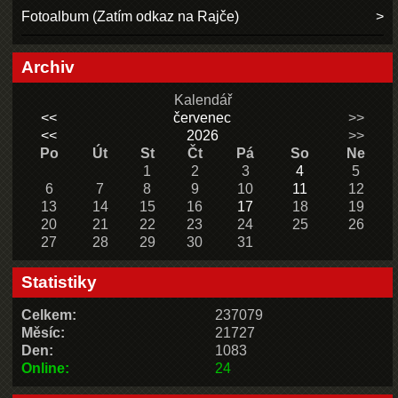
Fotoalbum (Zatím odkaz na Rajče)
Archiv
Kalendář
<<
červenec
>>
<<
2026
>>
Po
Út
St
Čt
Pá
So
Ne
1
2
3
4
5
6
7
8
9
10
11
12
13
14
15
16
17
18
19
20
21
22
23
24
25
26
27
28
29
30
31
Statistiky
Celkem:
237079
Měsíc:
21727
Den:
1083
Online:
24