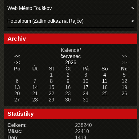
Web Město Touškov
Fotoalbum (Zatím odkaz na Rajče)
Archiv
Kalendář
<<
červenec
>>
<<
2026
>>
Po
Út
St
Čt
Pá
So
Ne
1
2
3
4
5
6
7
8
9
10
11
12
13
14
15
16
17
18
19
20
21
22
23
24
25
26
27
28
29
30
31
Statistiky
Celkem:
238240
Měsíc:
22410
Den:
1419