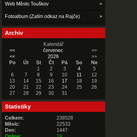
Web Město Touškov
Fotoalbum (Zatím odkaz na Rajče)
Archiv
Kalendář
<<
červenec
>>
<<
2026
>>
Po
Út
St
Čt
Pá
So
Ne
1
2
3
4
5
6
7
8
9
10
11
12
13
14
15
16
17
18
19
20
21
22
23
24
25
26
27
28
29
30
31
Statistiky
Celkem:
238528
Měsíc:
22533
Den:
1447
Online:
19