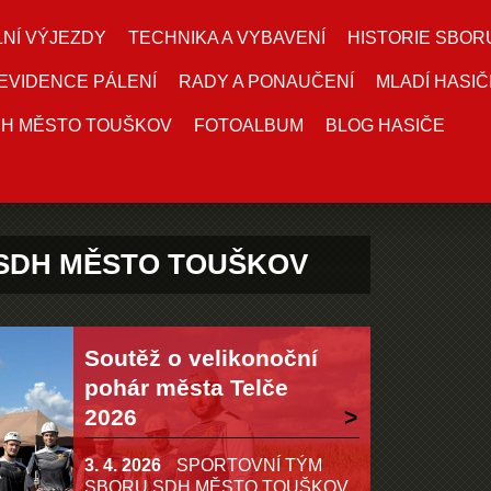
NÍ VÝJEZDY
TECHNIKA A VYBAVENÍ
HISTORIE SBOR
EVIDENCE PÁLENÍ
RADY A PONAUČENÍ
MLADÍ HASIČ
DH MĚSTO TOUŠKOV
FOTOALBUM
BLOG HASIČE
SDH MĚSTO TOUŠKOV
Soutěž o velikonoční
pohár města Telče
2026
3. 4. 2026
SPORTOVNÍ TÝM
SBORU SDH MĚSTO TOUŠKOV