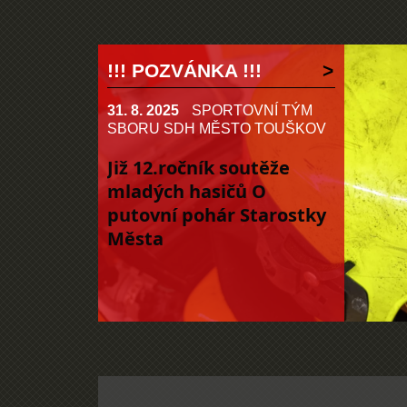
!!! POZVÁNKA !!!
31. 8. 2025
SPORTOVNÍ TÝM
SBORU SDH MĚSTO TOUŠKOV
Již 12.ročník soutěže
mladých hasičů O
putovní pohár Starostky
Města