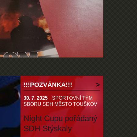
!!!POZVÁNKA!!!
30. 7. 2025
SPORTOVNÍ TÝM
SBORU SDH MĚSTO TOUŠKOV
Night Cupu pořádaný
SDH Stýskaly