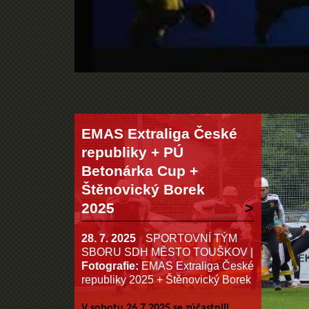
EMAS Extraliga České
republiky + PÚ
Betonárka Cup +
Štěnovický Borek
2025
28. 7. 2025
SPORTOVNÍ TÝM
SBORU SDH MĚSTO TOUŠKOV
|
Fotografie:
EMAS Extraliga České
republiky 2025 + Štěnovický Borek
V sobotu 26.7.2025 se zúčas
tnili