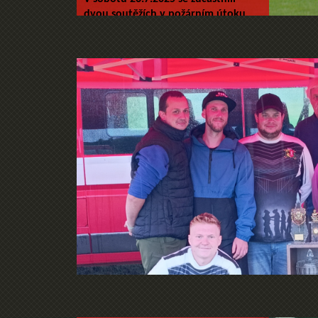
dvou soutěžích v požárním útoku
pod záštitou SDH Únětice.