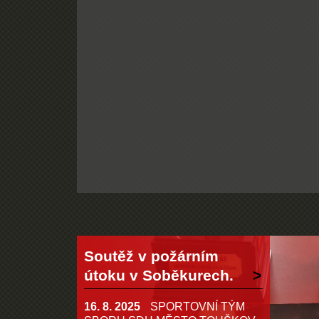
Soutěž v požárním
útoku v Soběkurech.
16. 8. 2025
SPORTOVNÍ TÝM