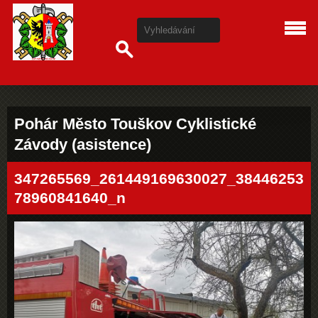
Pohár Město Touškov Cyklistické
Závody (asistence)
347265569_261449169630027_38446253
78960841640_n