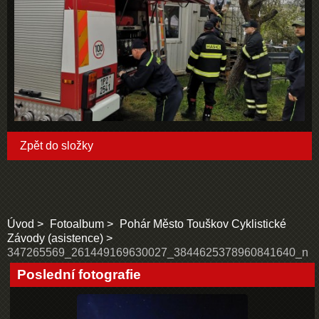
Zpět do složky
Úvod
Fotoalbum
Pohár Město Touškov Cyklistické
Závody (asistence)
347265569_261449169630027_3844625378960841640_n
Poslední fotografie