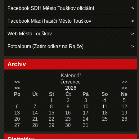
Facebook SDH Město Touškov oficiální
Facebook Mladí hasiči Město Touškov
Web Město Touškov
Fotoalbum (Zatím odkaz na Rajče)
Archiv
Kalendář
<<
červenec
>>
<<
2026
>>
Po
Út
St
Čt
Pá
So
Ne
1
2
3
4
5
6
7
8
9
10
11
12
13
14
15
16
17
18
19
20
21
22
23
24
25
26
27
28
29
30
31