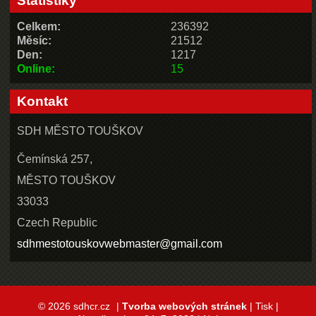
Statistiky
Celkem:
236392
Měsíc:
21512
Den:
1217
Online:
15
Kontakt
SDH MĚSTO TOUŠKOV
Čemínská 257,
MĚSTO TOUŠKOV
33033
Czech Republic
sdhmestotouskovwebmaster@gmail.com
© 2026 sdhcr.cz
|
Tvorba webových stránek
|
Tisk
|