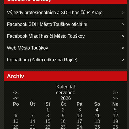
Výjezdy profesionálních a SDH hasičů P. Kraje
Facebook SDH Město Touškov oficiální
Facebook Mladí hasiči Město Touškov
Web Město Touškov
Fotoalbum (Zatím odkaz na Rajče)
Archiv
Kalendář
<<
červenec
>>
<<
2026
>>
Po
Út
St
Čt
Pá
So
Ne
1
2
3
4
5
6
7
8
9
10
11
12
13
14
15
16
17
18
19
20
21
22
23
24
25
26