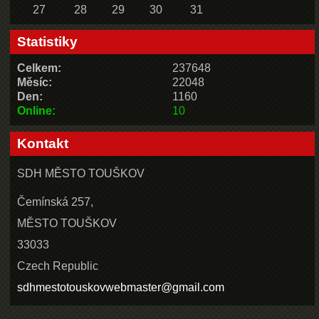
27
28
29
30
31
Statistiky
Celkem:
237648
Měsíc:
22048
Den:
1160
Online:
10
Kontakt
SDH MĚSTO TOUŠKOV
Čemínská 257,
MĚSTO TOUŠKOV
33033
Czech Republic
sdhmestotouskovwebmaster@gmail.com