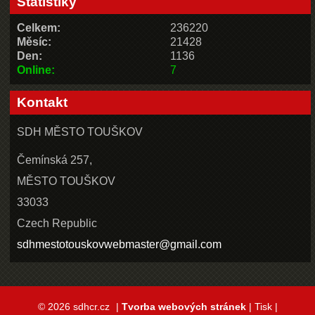
Statistiky
Celkem:
236220
Měsíc:
21428
Den:
1136
Online:
7
Kontakt
SDH MĚSTO TOUŠKOV
Čemínská 257,
MĚSTO TOUŠKOV
33033
Czech Republic
sdhmestotouskovwebmaster@gmail.com
© 2026 sdhcr.cz
|
Tvorba webových stránek
|
Tisk
|