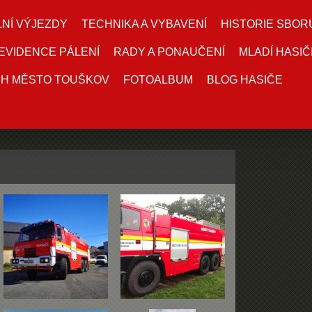
NÍ VÝJEZDY
TECHNIKA A VYBAVENÍ
HISTORIE SBOR
EVIDENCE PÁLENÍ
RADY A PONAUČENÍ
MLADÍ HASIČ
DH MĚSTO TOUŠKOV
FOTOALBUM
BLOG HASIČE