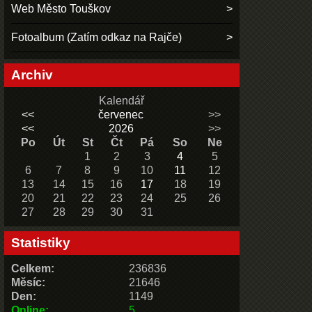
Web Město Touškov
Fotoalbum (Zatím odkaz na Rajče)
Archiv
Kalendář
<<
červenec
>>
<<
2026
>>
Po
Út
St
Čt
Pá
So
Ne
1
2
3
4
5
6
7
8
9
10
11
12
13
14
15
16
17
18
19
20
21
22
23
24
25
26
27
28
29
30
31
Statistiky
Celkem:
236836
Měsíc:
21646
Den:
1149
Online:
5