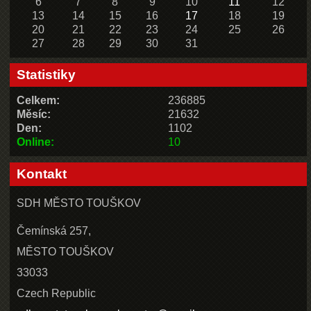
6
7
8
9
10
11
12
13
14
15
16
17
18
19
20
21
22
23
24
25
26
27
28
29
30
31
Statistiky
Celkem:
236885
Měsíc:
21632
Den:
1102
Online:
10
Kontakt
SDH MĚSTO TOUŠKOV
Čemínská 257,
MĚSTO TOUŠKOV
33033
Czech Republic