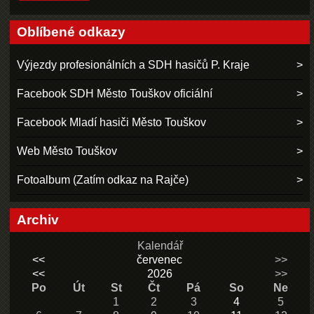
Oblíbené odkazy
Výjezdy profesionálních a SDH hasičů P. Kraje
Facebook SDH Město Touškov oficiální
Facebook Mladí hasiči Město Touškov
Web Město Touškov
Fotoalbum (Zatím odkaz na Rajče)
Archiv
Kalendář
<<
červenec
>>
<<
2026
>>
Po
Út
St
Čt
Pá
So
Ne
1
2
3
4
5