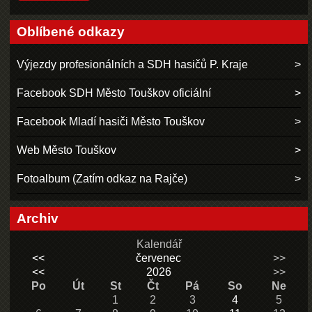
Oblíbené odkazy
Výjezdy profesionálních a SDH hasičů P. Kraje
Facebook SDH Město Touškov oficiální
Facebook Mladí hasiči Město Touškov
Web Město Touškov
Fotoalbum (Zatím odkaz na Rajče)
Archiv
Kalendář
<<
červenec
>>
<<
2026
>>
Po
Út
St
Čt
Pá
So
Ne
1
2
3
4
5