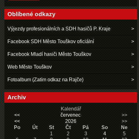
Oblíbené odkazy
Výjezdy profesionálních a SDH hasičů P. Kraje
Facebook SDH Město Touškov oficiální
Facebook Mladí hasiči Město Touškov
Web Město Touškov
Fotoalbum (Zatím odkaz na Rajče)
Archiv
Kalendář
<<
červenec
>>
<<
2026
>>
Po
Út
St
Čt
Pá
So
Ne
1
2
3
4
5