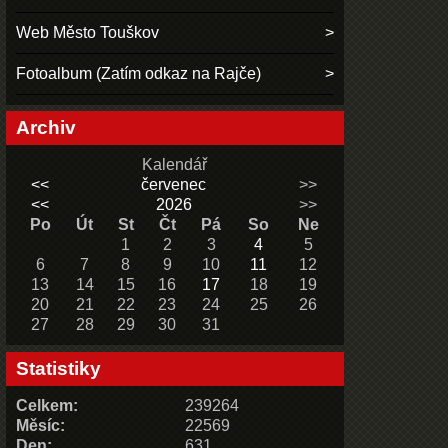
Web Město Touškov
Fotoalbum (Zatím odkaz na Rajče)
Archiv
Kalendář
<<
červenec
>>
<<
2026
>>
Po
Út
St
Čt
Pá
So
Ne
1
2
3
4
5
6
7
8
9
10
11
12
13
14
15
16
17
18
19
20
21
22
23
24
25
26
27
28
29
30
31
Statistiky
Celkem:
239264
Měsíc:
22569
Den:
631