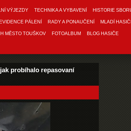
NÍ VÝJEZDY
TECHNIKA A VYBAVENÍ
HISTORIE SBOR
EVIDENCE PÁLENÍ
RADY A PONAUČENÍ
MLADÍ HASIČ
DH MĚSTO TOUŠKOV
FOTOALBUM
BLOG HASIČE
jak probíhalo repasovaní