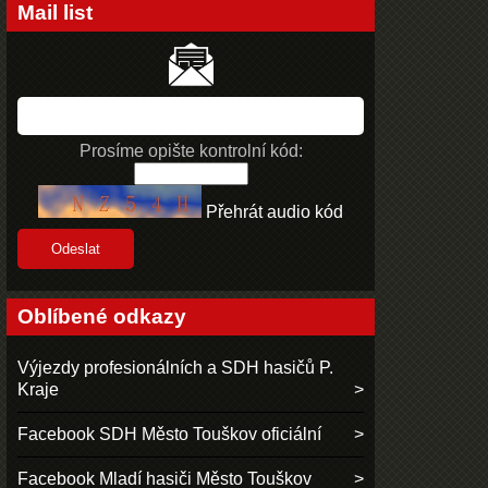
Mail list
Prosíme opište kontrolní kód:
Přehrát audio kód
Oblíbené odkazy
Výjezdy profesionálních a SDH hasičů P.
Kraje
Facebook SDH Město Touškov oficiální
Facebook Mladí hasiči Město Touškov