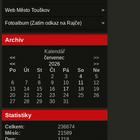
Web Město Touškov
Fotoalbum (Zatím odkaz na Rajče)
Archiv
Kalendář
<<
červenec
>>
<<
2026
>>
Po
Út
St
Čt
Pá
So
Ne
1
2
3
4
5
6
7
8
9
10
11
12
13
14
15
16
17
18
19
20
21
22
23
24
25
26
27
28
29
30
31
Statistiky
Celkem:
236674
Měsíc:
21589
Den:
1218