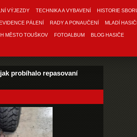
NÍ VÝJEZDY
TECHNIKA A VYBAVENÍ
HISTORIE SBOR
EVIDENCE PÁLENÍ
RADY A PONAUČENÍ
MLADÍ HASIČ
DH MĚSTO TOUŠKOV
FOTOALBUM
BLOG HASIČE
jak probíhalo repasovaní