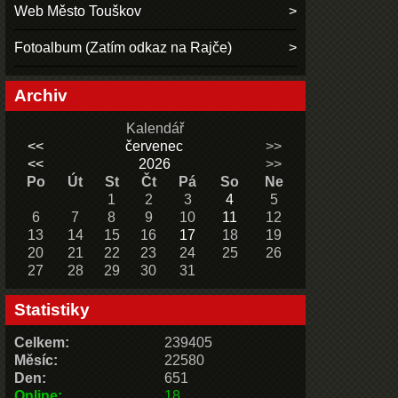
Web Město Touškov
Fotoalbum (Zatím odkaz na Rajče)
Archiv
Kalendář
<<
červenec
>>
<<
2026
>>
Po
Út
St
Čt
Pá
So
Ne
1
2
3
4
5
6
7
8
9
10
11
12
13
14
15
16
17
18
19
20
21
22
23
24
25
26
27
28
29
30
31
Statistiky
Celkem:
239405
Měsíc:
22580
Den:
651
Online:
18