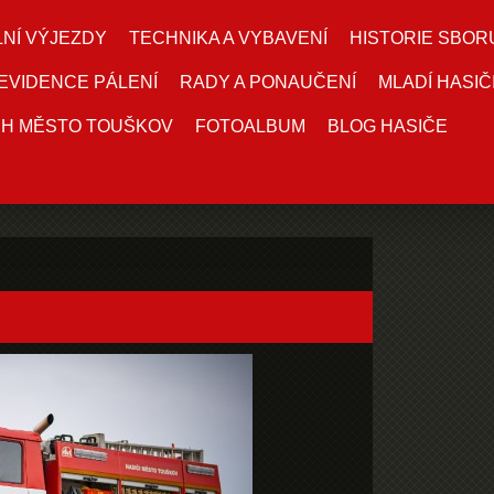
NÍ VÝJEZDY
TECHNIKA A VYBAVENÍ
HISTORIE SBOR
EVIDENCE PÁLENÍ
RADY A PONAUČENÍ
MLADÍ HASIČ
DH MĚSTO TOUŠKOV
FOTOALBUM
BLOG HASIČE