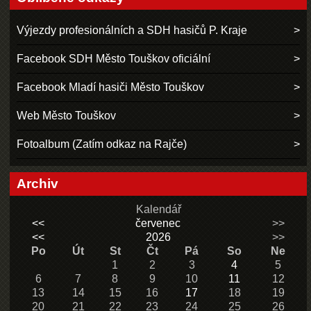
Výjezdy profesionálních a SDH hasičů P. Kraje
Facebook SDH Město Touškov oficiální
Facebook Mladí hasiči Město Touškov
Web Město Touškov
Fotoalbum (Zatím odkaz na Rajče)
Archiv
Kalendář
<<
červenec
>>
<<
2026
>>
Po
Út
St
Čt
Pá
So
Ne
1
2
3
4
5
6
7
8
9
10
11
12
13
14
15
16
17
18
19
20
21
22
23
24
25
26