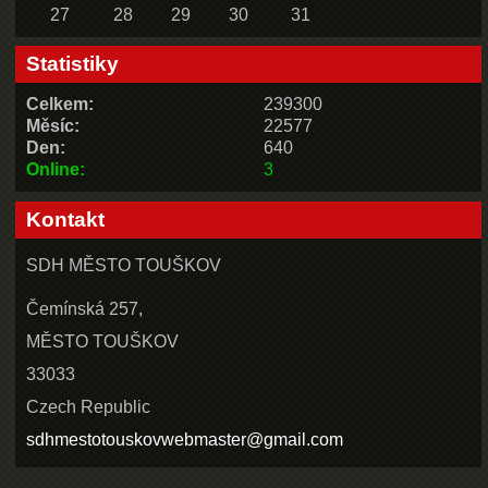
27
28
29
30
31
Statistiky
Celkem:
239300
Měsíc:
22577
Den:
640
Online:
3
Kontakt
SDH MĚSTO TOUŠKOV
Čemínská 257,
MĚSTO TOUŠKOV
33033
Czech Republic
sdhmestotouskovwebmaster@gmail.com