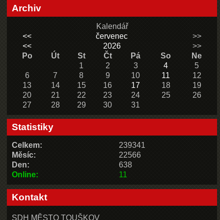
Archiv
Kalendář
<<
červenec
>>
<<
2026
>>
Po
Út
St
Čt
Pá
So
Ne
1
2
3
4
5
6
7
8
9
10
11
12
13
14
15
16
17
18
19
20
21
22
23
24
25
26
27
28
29
30
31
Statistiky
Celkem:
239341
Měsíc:
22566
Den:
638
Online:
11
Kontakt
SDH MĚSTO TOUŠKOV