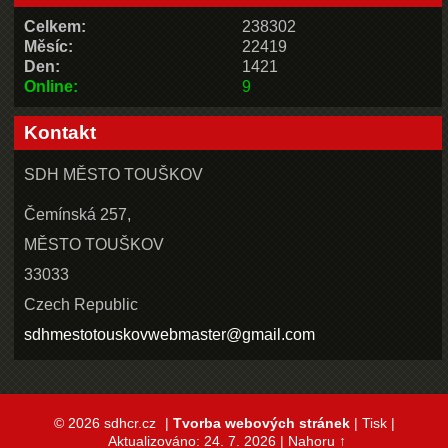
Celkem:
238302
Měsíc:
22419
Den:
1421
Online:
9
Kontakt
SDH MĚSTO TOUŠKOV
Čemínská 257,
MĚSTO TOUŠKOV
33033
Czech Republic
sdhmestotouskovwebmaster@gmail.com
© 2026 sdhcr.cz
|
Tvorba webových stránek
|
Tisk
|
Aktualizováno: 24. 7. 2026
|
Nahoru ↑