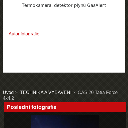
Termokamera, detektor plynů GasAlert
Autor fotografie
Úvod
TECHNIKA A VYBAVENÍ
CAS 20 Tatra Force
4x4,2
Poslední fotografie