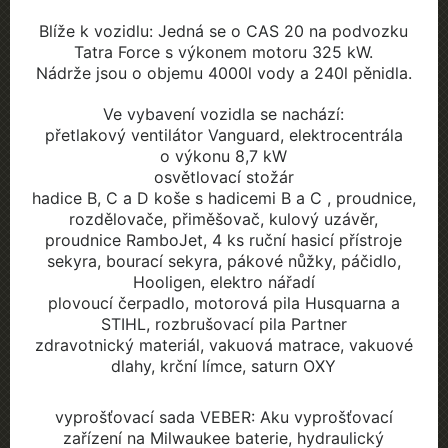
Blíže k vozidlu: Jedná se o CAS 20 na podvozku
Tatra Force s výkonem motoru 325 kW.
Nádrže jsou o objemu 4000l vody a 240l pěnidla.
Ve vybavení vozidla se nachází:
přetlakový ventilátor Vanguard, elektrocentrála
o výkonu 8,7 kW
osvětlovací stožár
hadice B, C a D koše s hadicemi B a C , proudnice,
rozdělovače, přiměšovač, kulový uzávěr,
proudnice RamboJet, 4 ks ruční hasicí přístroje
sekyra, bourací sekyra, pákové nůžky, páčidlo,
Hooligen, elektro nářadí
plovoucí čerpadlo, motorová pila Husquarna a
STIHL, rozbrušovací pila Partner
zdravotnický materiál, vakuová matrace, vakuové
dlahy, krční límce, saturn OXY
vyprošťovací sada VEBER: Aku vyprošťovací
zařízení na Milwaukee baterie, hydraulický