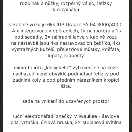
rozpínák a nůžky, rozpěrný válec, řetízky
k rozpínáku
v kabině vozu je 6ks IDP Dräger PA 94 3000/4000
-4 x integrované v opěradlech, 1×
na motoru a 1 x
pod sedadly, 3
× náhradní lahve v kabině vozu
na nástavbě jsou 4ks nastavovacích žebříků, 4ks
výstražných kuželů, přejezdové můstky, košťata,
lopaty, srobenty
mimo tohoto „klasického“ vybavení se na voze
nacházejí méně obvyklé podmetací řetízky pod
zadními koly a pod předním nárazníkem kropící
lišta.
sada na vnikání do uzavřených prostor
ruční elektronářadí značky Milwaukee - šavlová
pila, vrtačka, úhlová bruska, 2
× stojanová svítilna