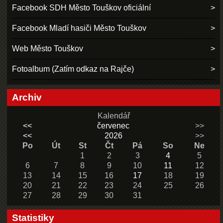
Facebook SDH Město Touškov oficiální
Facebook Mladí hasiči Město Touškov
Web Město Touškov
Fotoalbum (Zatím odkaz na Rajče)
Archiv
Kalendář
<<
červenec
>>
<<
2026
>>
Po
Út
St
Čt
Pá
So
Ne
1
2
3
4
5
6
7
8
9
10
11
12
13
14
15
16
17
18
19
20
21
22
23
24
25
26
27
28
29
30
31
Statistiky