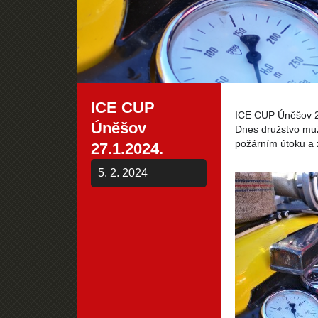
ICE CUP
ICE CUP Úněšov 2
Úněšov
Dnes družstvo muž
požárním útoku a 
27.1.2024.
5. 2. 2024