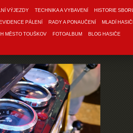
NÍ VÝJEZDY
TECHNIKA A VYBAVENÍ
HISTORIE SBOR
EVIDENCE PÁLENÍ
RADY A PONAUČENÍ
MLADÍ HASIČ
DH MĚSTO TOUŠKOV
FOTOALBUM
BLOG HASIČE