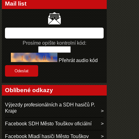
Mail list
Prosíme opište kontrolní kód:
Přehrát audio kód
Oblíbené odkazy
Výjezdy profesionálních a SDH hasičů P.
Kraje
Facebook SDH Město Touškov oficiální
Facebook Mladí hasiči Město Touškov