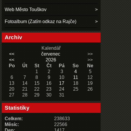
Web Město Touškov
Fotoalbum (Zatím odkaz na Rajče)
Archiv
Kalendář
<<
červenec
>>
<<
2026
>>
Po
Út
St
Čt
Pá
So
Ne
1
2
3
4
5
6
7
8
9
10
11
12
13
14
15
16
17
18
19
20
21
22
23
24
25
26
27
28
29
30
31
Statistiky
Celkem:
238633
Měsíc:
22566
Den:
1417