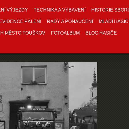
NÍ VÝJEZDY
TECHNIKA A VYBAVENÍ
HISTORIE SBOR
EVIDENCE PÁLENÍ
RADY A PONAUČENÍ
MLADÍ HASIČ
DH MĚSTO TOUŠKOV
FOTOALBUM
BLOG HASIČE