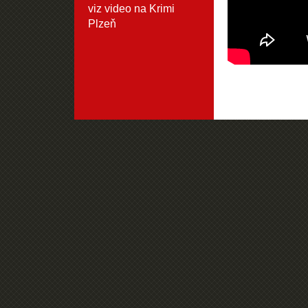
viz video na Krimi
Plzeň