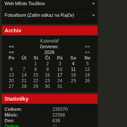
Web Město Touškov
Fotoalbum (Zatím odkaz na Rajče)
Archiv
Kalendář
<<
červenec
>>
<<
2026
>>
Po
Út
St
Čt
Pá
So
Ne
1
2
3
4
5
6
7
8
9
10
11
12
13
14
15
16
17
18
19
20
21
22
23
24
25
26
27
28
29
30
31
Statistiky
Celkem:
239370
Měsíc:
22566
Den:
638
Online:
11