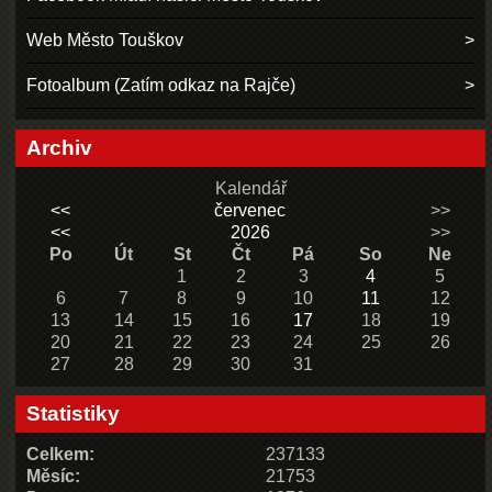
Web Město Touškov
Fotoalbum (Zatím odkaz na Rajče)
Archiv
Kalendář
<<
červenec
>>
<<
2026
>>
Po
Út
St
Čt
Pá
So
Ne
1
2
3
4
5
6
7
8
9
10
11
12
13
14
15
16
17
18
19
20
21
22
23
24
25
26
27
28
29
30
31
Statistiky
Celkem:
237133
Měsíc:
21753