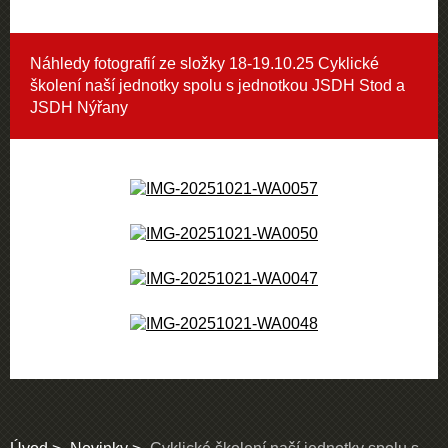
Náhledy fotografií ze složky
18-19.10.25 Cyklické
školení naší jednotky spolu s jednotkou JSDH Stod a
JSDH Nýřany