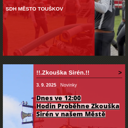
SDH MĚSTO TOUŠKOV
!!.Zkouška Sirén.!!
3. 9. 2025
Novinky
Dnes ve 12:00
Hodin
Proběhne Zkouška
Sirén v našem Městě