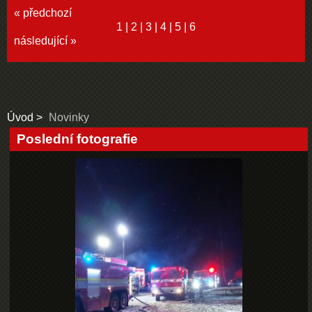
« předchozí
1
|
2
|
3
|
4
|
5
|
6
následující »
Úvod
Novinky
Poslední fotografie