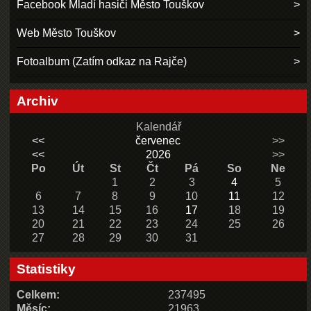
Facebook Mladí hasiči Město Touškov
Web Město Touškov
Fotoalbum (Zatím odkaz na Rajče)
Archiv
Kalendář
<<
červenec
>>
<<
2026
>>
Po
Út
St
Čt
Pá
So
Ne
1
2
3
4
5
6
7
8
9
10
11
12
13
14
15
16
17
18
19
20
21
22
23
24
25
26
27
28
29
30
31
Statistiky
Celkem:
237495
Měsíc:
21963