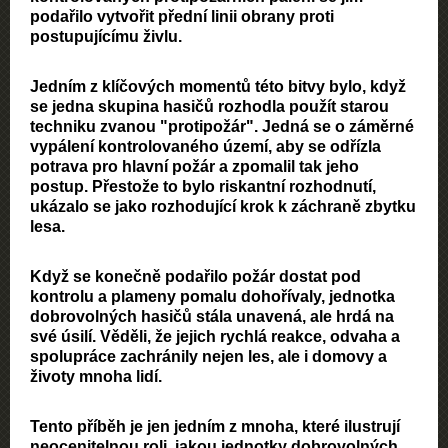
podařilo vytvořit přední linii obrany proti
postupujícímu živlu.
Jedním z klíčových momentů této bitvy bylo, když
se jedna skupina hasičů rozhodla použít starou
techniku zvanou "protipožár". Jedná se o záměrné
vypálení kontrolovaného území, aby se odřízla
potrava pro hlavní požár a zpomalil tak jeho
postup. Přestože to bylo riskantní rozhodnutí,
ukázalo se jako rozhodující krok k záchraně zbytku
lesa.
Když se konečně podařilo požár dostat pod
kontrolu a plameny pomalu dohořívaly, jednotka
dobrovolných hasičů stála unavená, ale hrdá na
své úsilí. Věděli, že jejich rychlá reakce, odvaha a
spolupráce zachránily nejen les, ale i domovy a
životy mnoha lidí.
Tento příběh je jen jedním z mnoha, které ilustrují
neocenitelnou roli, jakou jednotky dobrovolných