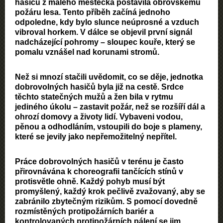
hasičů z malého městečka postavila obrovskému
požáru lesa. Tento příběh začíná jednoho
odpoledne, kdy bylo slunce neúprosné a vzduch
vibroval horkem. V dálce se objevil první signál
nadcházející pohromy – sloupec kouře, který se
pomalu vznášel nad korunami stromů.
Než si mnozí stačili uvědomit, co se děje, jednotka
dobrovolných hasičů byla již na cestě. Srdce
těchto statečných mužů a žen bila v rytmu
jediného úkolu – zastavit požár, než se rozšíří dál a
ohrozí domovy a životy lidí. Vybaveni vodou,
pěnou a odhodláním, vstoupili do boje s plameny,
které se jevily jako nepřemožitelný nepřítel.
Práce dobrovolných hasičů v terénu je často
přirovnávána k choreografii tančících stínů v
protisvětle ohně. Každý pohyb musí být
promyšlený, každý krok pečlivě zvažovaný, aby se
zabránilo zbytečným rizikům. S pomocí dovedně
rozmístěných protipožárních bariér a
kontrolovaných protipožárních pálení se jim