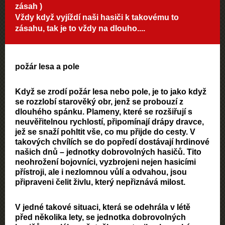
zásah )
Vždy když vyjíždí naši hasiči k takovému to
zásahu, tak je to vždy na dlouho....
požár lesa a pole
Když se zrodí požár lesa nebo pole, je to jako když
se rozzlobí starověký obr, jenž se probouzí z
dlouhého spánku. Plameny, které se rozšiřují s
neuvěřitelnou rychlostí, připomínají drápy dravce,
jež se snaží pohltit vše, co mu přijde do cesty. V
takových chvílích se do popředí dostávají hrdinové
našich dnů – jednotky dobrovolných hasičů. Tito
neohrožení bojovníci, vyzbrojeni nejen hasicími
přístroji, ale i nezlomnou vůlí a odvahou, jsou
připraveni čelit živlu, který nepřiznává milost.
V jedné takové situaci, která se odehrála v létě
před několika lety, se jednotka dobrovolných