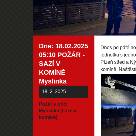
Dne: 18.02.2025
Dnes po páté hod
05:10 POŽÁR -
jednotku s jedno
Plzeň střed a Ný
SAZÍ V
komíně. Naštěst
KOMÍNĚ
Myslinka
18. 2. 2025
Požár v obci
Myslinka (saze v
komíně)