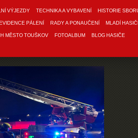
NÍ VÝJEZDY
TECHNIKA A VYBAVENÍ
HISTORIE SBOR
EVIDENCE PÁLENÍ
RADY A PONAUČENÍ
MLADÍ HASIČ
DH MĚSTO TOUŠKOV
FOTOALBUM
BLOG HASIČE