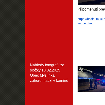
Připomenutí pre
https://hasici-tousk
komin.html
Náhledy fotografií ze
složky
18.02.2025
Obec Myslinka
zahoření sazí v komíně