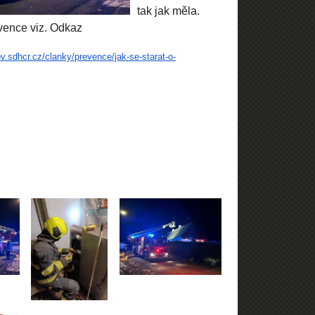
tak jak měla.
vence viz. Odkaz
ov.sdhcr.
cz/clanky/prevence/jak-se-
starat-o-