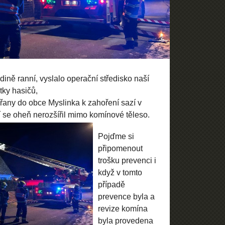
ině ranní, vyslalo operační středisko naší
tky hasičů,
řany do obce Myslinka k zahoření sazí v
í se oheň nerozšířil mimo komínové těleso.
Pojďme si
připomenout
trošku prevenci i
když v tomto
případě
prevence byla a
revize komína
byla provedena