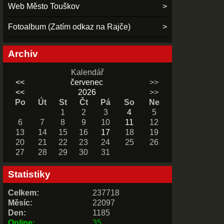
Web Město Touškov
Fotoalbum (Zatím odkaz na Rajče)
Archiv
Kalendář
<<
červenec
>>
<<
2026
>>
Po
Út
St
Čt
Pá
So
Ne
1
2
3
4
5
6
7
8
9
10
11
12
13
14
15
16
17
18
19
20
21
22
23
24
25
26
27
28
29
30
31
Statistiky
Celkem:
237718
Měsíc:
22097
Den:
1185
Online:
35