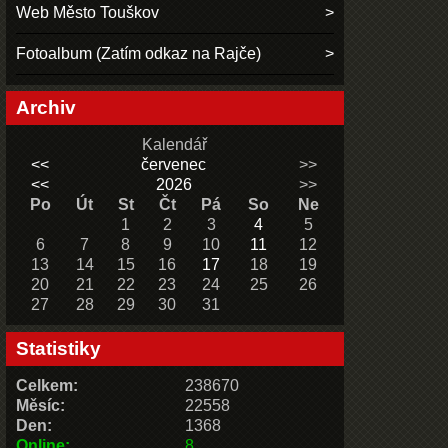
Web Město Touškov
Fotoalbum (Zatím odkaz na Rajče)
Archiv
Kalendář
<<
červenec
>>
<<
2026
>>
Po
Út
St
Čt
Pá
So
Ne
1
2
3
4
5
6
7
8
9
10
11
12
13
14
15
16
17
18
19
20
21
22
23
24
25
26
27
28
29
30
31
Statistiky
Celkem:
238670
Měsíc:
22558
Den:
1368
Online:
8