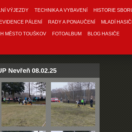
NÍ VÝJEZDY
TECHNIKA A VYBAVENÍ
HISTORIE SBOR
EVIDENCE PÁLENÍ
RADY A PONAUČENÍ
MLADÍ HASIČ
DH MĚSTO TOUŠKOV
FOTOALBUM
BLOG HASIČE
UP Nevřeň 08.02.25