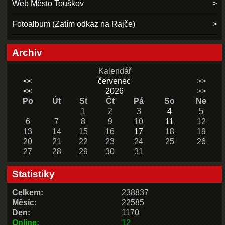
Web Město Touškov
Fotoalbum (Zatím odkaz na Rajče)
Archiv
Kalendář
<<
červenec
>>
<<
2026
>>
Po
Út
St
Čt
Pá
So
Ne
1
2
3
4
5
6
7
8
9
10
11
12
13
14
15
16
17
18
19
20
21
22
23
24
25
26
27
28
29
30
31
Statistiky
Celkem:
238837
Měsíc:
22585
Den:
1170
Online:
12