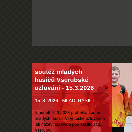
soutěž mladých
hasičů Všerubské
uzlování - 15.3.2026
15. 3. 2026
MLADÍ HASIČI
V neděli 15.3.2026 proběhla soutěž
mladých hasičů Všerubské uzlování a
jak název napovídá pod záštitou SDH
Všeruby.