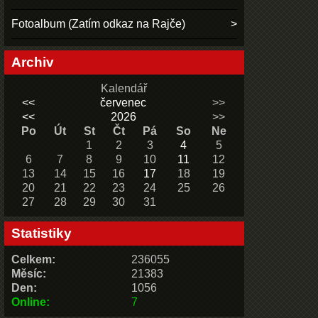
Fotoalbum (Zatím odkaz na Rajče)
Archiv
Kalendář
<<
červenec
>>
<<
2026
>>
Po
Út
St
Čt
Pá
So
Ne
1
2
3
4
5
6
7
8
9
10
11
12
13
14
15
16
17
18
19
20
21
22
23
24
25
26
27
28
29
30
31
Statistiky
Celkem:
236055
Měsíc:
21383
Den:
1056
Online:
7