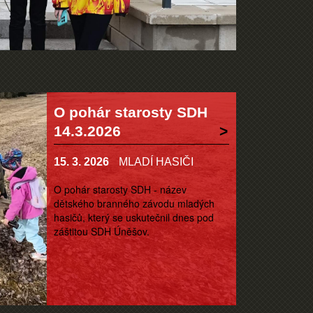
O pohár starosty SDH
14.3.2026
15. 3. 2026
MLADÍ HASIČI
O pohár starosty SDH - název
dětského branného závodu mladých
hasičů, který se uskutečnil dnes pod
záštitou SDH Úněšov.