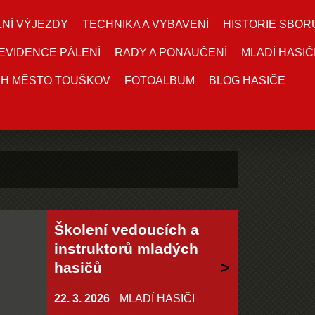
NÍ VÝJEZDY
TECHNIKA A VYBAVENÍ
HISTORIE SBOR
EVIDENCE PÁLENÍ
RADY A PONAUČENÍ
MLADÍ HASIČ
DH MĚSTO TOUŠKOV
FOTOALBUM
BLOG HASIČE
Školení vedoucích a
instruktorů mladých
hasičů
22. 3. 2026
MLADÍ HASIČI