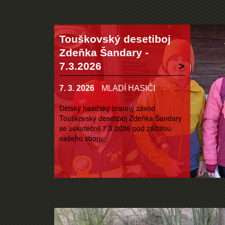
Touškovský desetiboj
Zdeňka Šandary -
7.3.2026
7. 3. 2026
MLADÍ HASIČI
Dětský hasičský branný závod
Touškovský desetiboj Zdeňka Šandary
se uskutečnil 7.3.2026 pod záštitou
našeho sboru.