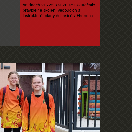
Ve dnech 21.-22.3.2026 se uskutečnilo
pravidelné školení vedoucích a
instruktorů mladých hasičů v Hromnici.